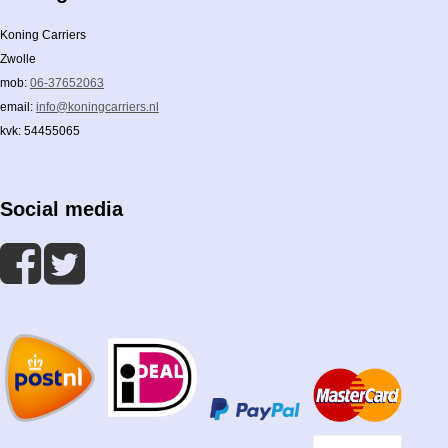
Koning Carriers
Zwolle
mob:
06-37652063
email:
info@koningcarriers.nl
kvk: 54455065
Social media