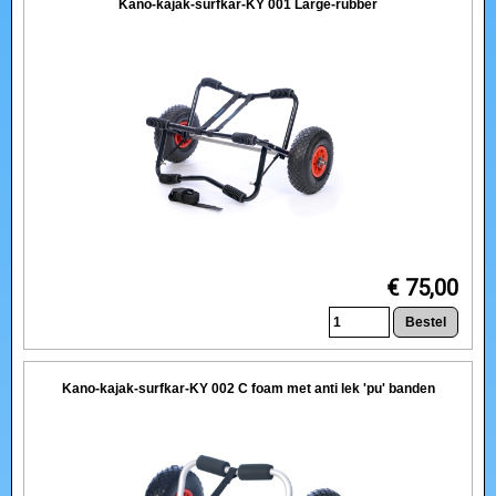
Kano-kajak-surfkar-KY 001 Large-rubber
€ 75,00
Kano-kajak-surfkar-KY 002 C foam met anti lek 'pu' banden